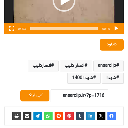
04:53
00:00
دانلود
ansarclip
انصار کلیپ
انصارکلیپ
شهدا
شهدا 1400
کپی لینک