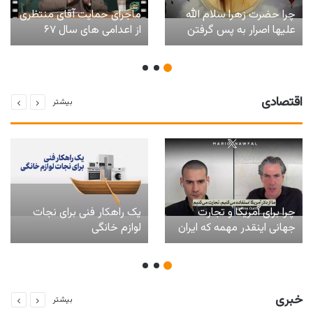
چرا حضرت زهرا سلام الله
ماجرای حمایت آقای منتظری
علیها اصرار به پس گرفتن
از اعدامی های سال ۶۷
فدک داشتند؟
اقتصادی
بیشتر
چرا برای آمریکا و تجارت
یک راهکار فنی برای نجات
جهانی اینقدر مهمه که ایران
لوازم خانگی
بابت عبور کشتی ها از تنگه
هرمز عوارض بگیره؟!
خبری
بیشتر