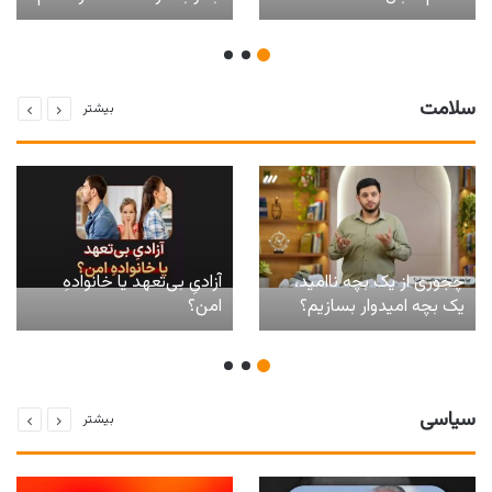
می‌زنه! و …
سلامت
بیشتر
چجوری از یک بچه ناامید،
آزادیِ بی‌تعهد یا خانوادهِ
یک بچه امیدوار بسازیم؟
امن؟
سیاسی
بیشتر