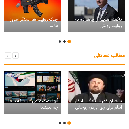
ناگفته هایی از چاهزاده به
جنگ روایت ها، سنگر امروز
روایت رویترز
ما …
مطالب تصادفی
سخنان گهربار یادگارِ یادگارِ
آنها تصمیم می‌گیرند که شما
امام برای رای آوردن روحانی
چه ببینید!
در سال ۹۶