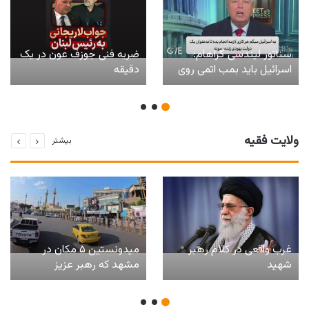
سناتور لیندسی گراهام:
ضربه فنی جوزف عون در یک
اسرائیل باید بمب اتمی روی
دقیقه
غزه بیندازد!
ولایت فقیه
بیشتر
غرب واقعی در کلام رهبر
میدونستین ۵ مکان در
شهید
مشهد که رهبر عزیز
شهیدمون باهاش خاطره
داشتن کجاست؟