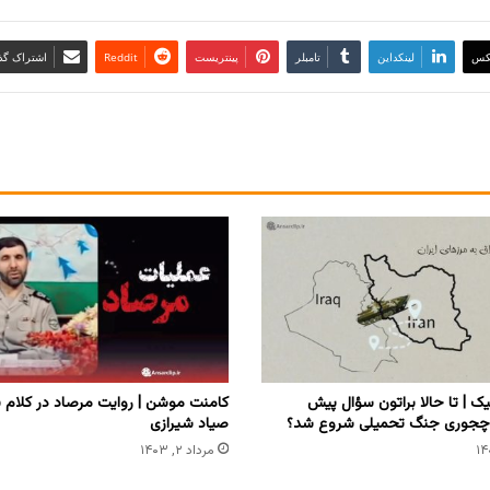
کس
لینکداین
تامبلر
پینتریست
Reddit
اشتراک گذا
ک | تا حالا براتون سؤال پیش
‏کامنت موشن | روایت مرصاد در کلام 
 چجوری جنگ تحمیلی شروع شد؟
صیاد شیرازی
مرداد ۲, ۱۴۰۳