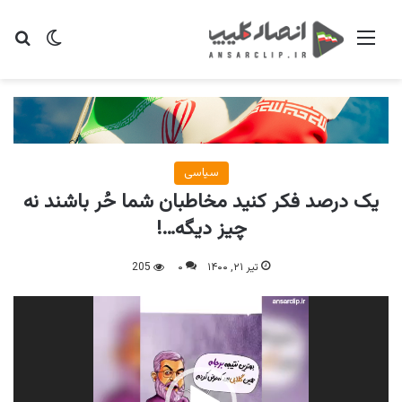
منو
تغییر پو
جس
سیاسی
یک درصد فکر کنید مخاطبان شما حُر باشند نه
چیز دیگه…!
تیر ۲۱, ۱۴۰۰
۰
205
نمایشگر
ویدیو