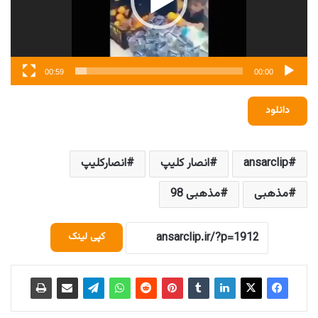
00:59
00:00
دانلود
ansarclip
انصار کلیپ
انصارکلیپ
مذهبی
مذهبی 98
کپی لینک