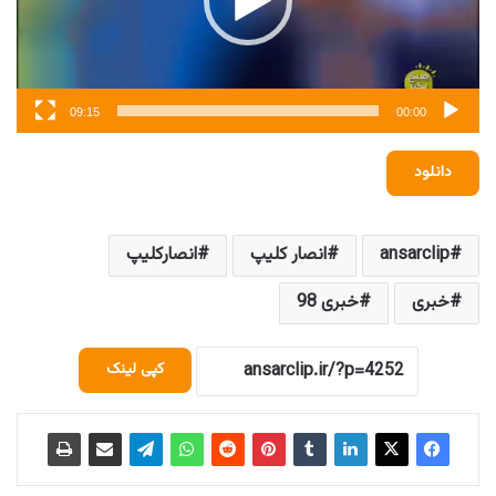
09:15
00:00
دانلود
ansarclip
انصار کلیپ
انصارکلیپ
خبری
خبری 98
کپی لینک