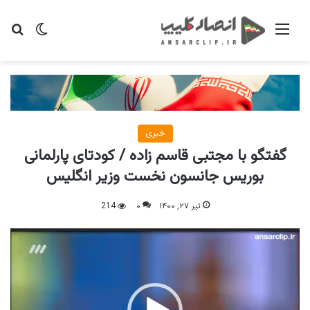
منو
تغییر پو
جس
خبری
گفتگو با مجتبی قاسم زاده / کودتای پارلمانی
بوریس جانسون نخست وزیر انگلیس
تیر ۲۷, ۱۴۰۰
۰
214
نمایشگر
ویدیو