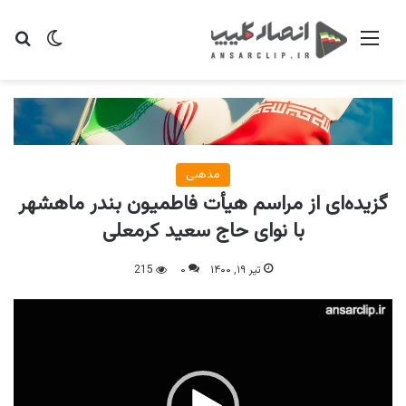
منو
تغییر پو
جس
مذهبی
گزیده‌ای از مراسم هیأت فاطمیون بندر ماهشهر
با نوای حاج سعید کرمعلی
تیر ۱۹, ۱۴۰۰
۰
215
نمایشگر
ویدیو