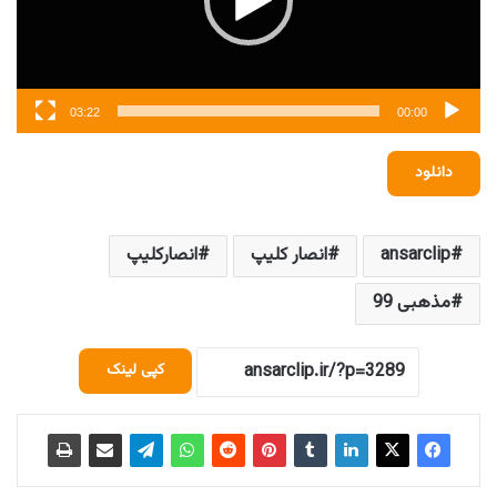
03:22
00:00
دانلود
ansarclip
انصار کلیپ
انصارکلیپ
مذهبی 99
کپی لینک