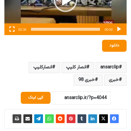
02:30
00:00
دانلود
ansarclip
انصار کلیپ
انصارکلیپ
خبری
خبری 98
کپی لینک