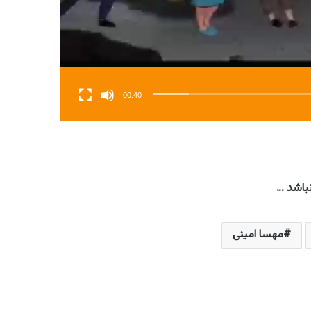
00:40
نباشد …
مهسا امینی