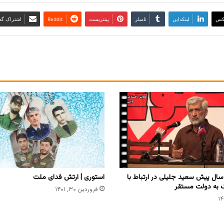
کس
لینکداین
تامبلر
پینتریست
Reddit
اشتراک گذا
ال پیش سعید جلیلی در ارتباط با
استوری | ارتش فدای ملت
 به دولت مستقر
فروردین ۳۰, ۱۴۰۱