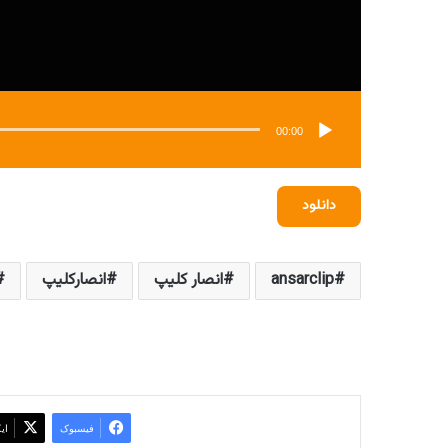
00:00
دانلود
ansarclip
انصار کلیپ
انصارکلیپ
فیسبوک
ای