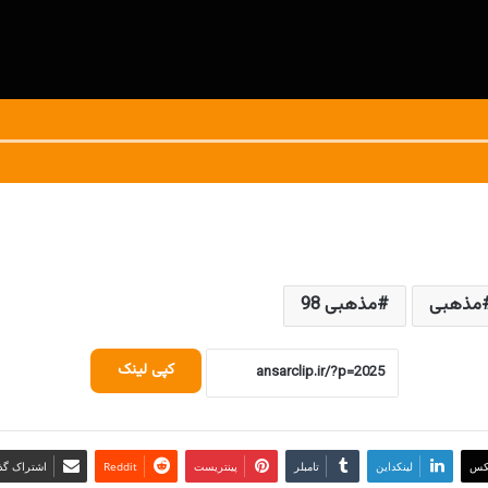
مذهبی
مذهبی 98
کپی لینک
کس
لینکداین
تامبلر
پینتریست
Reddit
اشتراک گذا