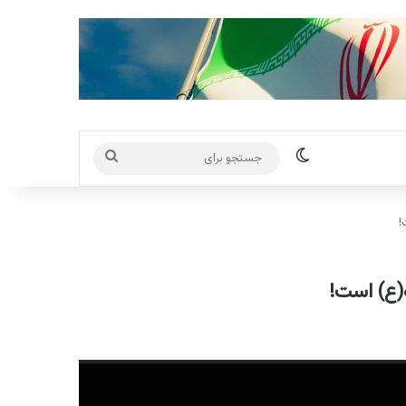
تغییر پوسته
جستجو
برای
!
ه(ع) است!