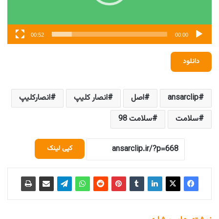
00:52
00:00
دانلود
ansarclip
اصل
انصار کلیپ
انصارکلیپ
سلامت
سلامت 98
کپی لینک