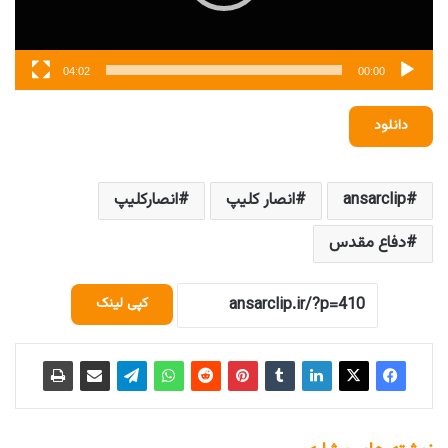
04:02
00:00
دانلود
ansarclip
انصار کلیپ
انصارکلیپ
دفاع مقدس
کپی لینک