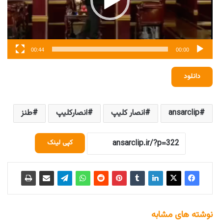
00:44
00:00
دانلود
ansarclip
انصار کلیپ
انصارکلیپ
طنز
کپی لینک
نوشته های مشابه