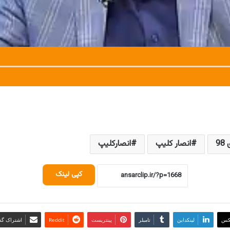
9
انصار کلیپ
انصارکلیپ
کپی لینک
کس
لینکداین
تامبلر
پینتریست
Reddit
اشتراک گذا