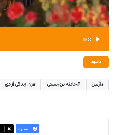
00:00
دانلود
آرتین
حادثه تروریستی
زن زندگی آزادی
فیسبوک
ای