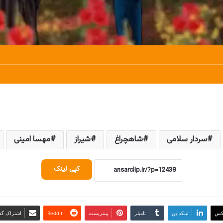
سردار سلامی
شاهچراغ
شیراز
مهسا امینی
کپی لینک
کس
لینکداین
تامبلر
پینتریست
Reddit
اشتراک گذا