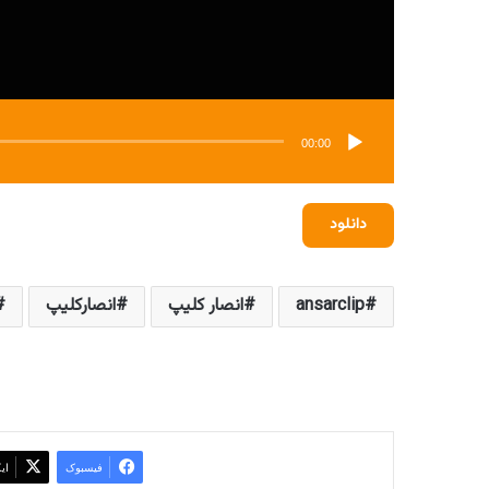
00:00
دانلود
ansarclip
انصار کلیپ
انصارکلیپ
فیسبوک
ای