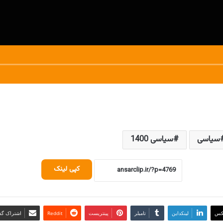
سیاسی
سیاسی 1400
کپی لینک
کس
لینکداین
تامبلر
پینتریست
Reddit
اشتراک گذا