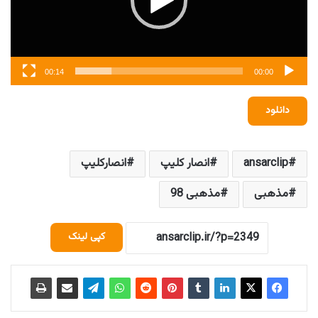
00:14
00:00
دانلود
ansarclip
انصار کلیپ
انصارکلیپ
مذهبی
مذهبی 98
کپی لینک