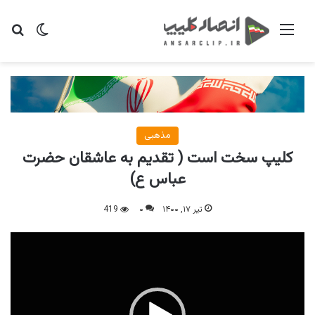
منو
تغییر پو
جس
مذهبی
کلیپ سخت است ( تقدیم به عاشقان حضرت
عباس ع)
تیر ۱۷, ۱۴۰۰
۰
419
نمایشگر
ویدیو