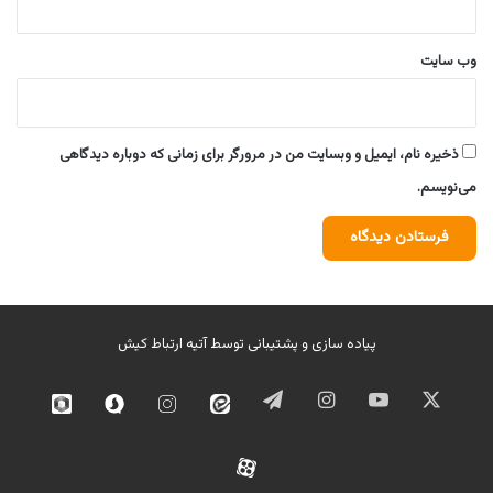
وب‌ سایت
ذخیره نام، ایمیل و وبسایت من در مرورگر برای زمانی که دوباره دیدگاهی
می‌نویسم.
پیاده سازی و پشتیبانی توسط
آتیه ارتباط کیش
ایکس
یوتیوب
اینستاگرام
تلگرام
ایتا
اینستاگرام
سروش
روبیک
02
آپارات