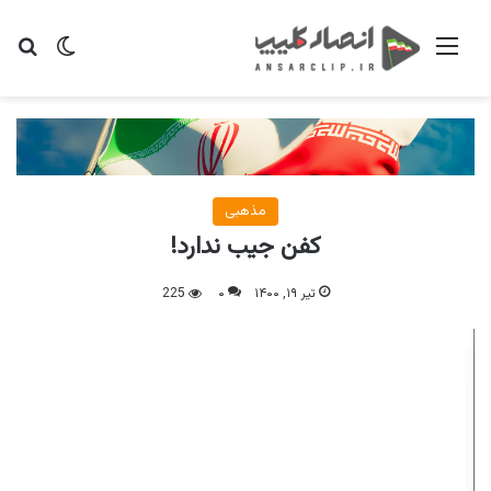
منو
تغییر پو
جس
مذهبی
کفن جیب ندارد!
تیر ۱۹, ۱۴۰۰
۰
225
نمایشگر
ویدیو