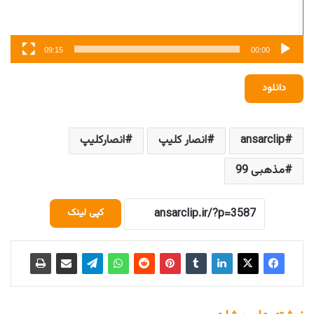
09:15
00:00
دانلود
ansarclip
انصار کلیپ
انصارکلیپ
مذهبی 99
کپی لینک