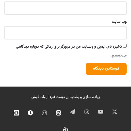
وب‌ سایت
ذخیره نام، ایمیل و وبسایت من در مرورگر برای زمانی که دوباره دیدگاهی
می‌نویسم.
پیاده سازی و پشتیبانی توسط
آتیه ارتباط کیش
ایکس
یوتیوب
اینستاگرام
تلگرام
ایتا
اینستاگرام
سروش
روبیک
02
آپارات