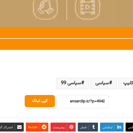
کلیپ
سیاسی
سیاسی 99
کپی لینک
کس
لینکداین
تامبلر
پینتریست
Reddit
اشتراک گذا