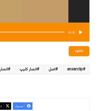
00:00
دانلود
ansarclip
اصل
انصار کلیپ
انصار
فیسبوک
ای