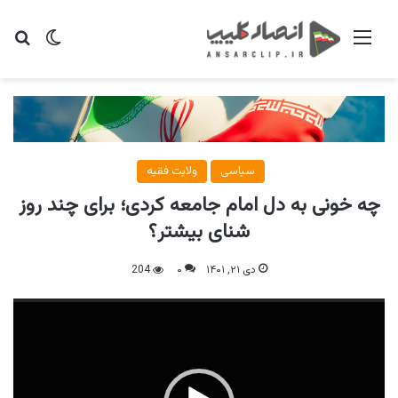
منو
تغییر پو
جس
سیاسی
ولایت فقیه
چه خونی به دل امام جامعه کردی؛ برای چند روز
شنای بیشتر؟
دی ۲۱, ۱۴۰۱
۰
204
نمایشگر
ویدیو