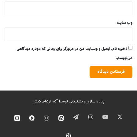
وب‌ سایت
ذخیره نام، ایمیل و وبسایت من در مرورگر برای زمانی که دوباره دیدگاهی
می‌نویسم.
پیاده سازی و پشتیبانی توسط
آتیه ارتباط کیش
ایکس
یوتیوب
اینستاگرام
تلگرام
ایتا
اینستاگرام
سروش
روبیک
02
آپارات