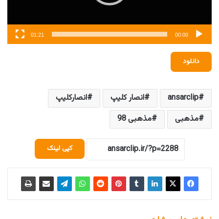
01:21
00:00
دانلود
ansarclip
انصار کلیپ
انصارکلیپ
مذهبی
مذهبی 98
کپی لینک