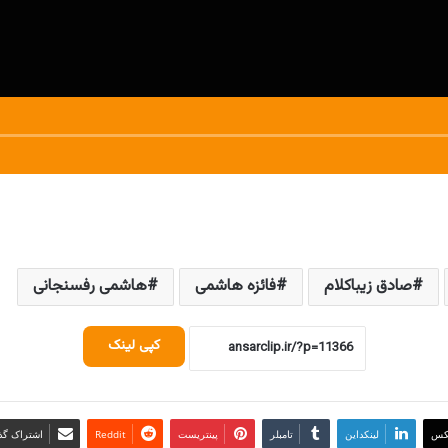
صادق زیباکلام
فائزه هاشمی
هاشمی رفسنجانی
کپی لینک
کس
لینکداین
تامبلر
پینتریست
Reddit
اشتراک گذا