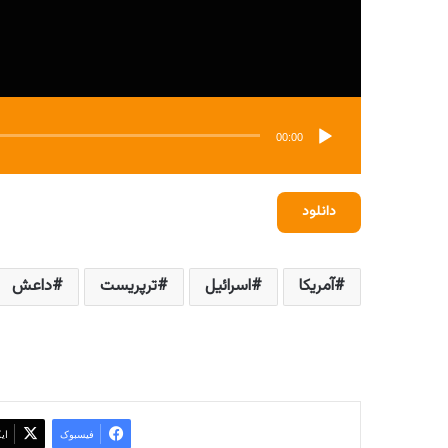
00:00
دانلود
آمریکا
اسرائیل
ترپریست
داعش
فیسبوک
ای