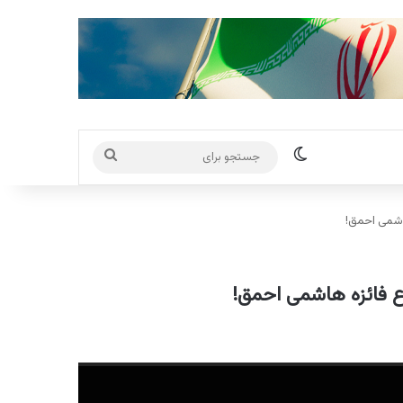
تغییر پوسته
جستجو
برای
هاشمی احمق!
اع فائزه هاشمی احمق!