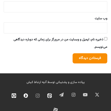
وب‌ سایت
ذخیره نام، ایمیل و وبسایت من در مرورگر برای زمانی که دوباره دیدگاهی
می‌نویسم.
پیاده سازی و پشتیبانی توسط
آتیه ارتباط کیش
ایکس
یوتیوب
اینستاگرام
تلگرام
ایتا
اینستاگرام
سروش
روبیک
02
آپارات