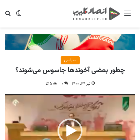
منو
تغییر پو
جس
سیاسی
چطور بعضی آخوندها جاسوس می‌شوند؟
تیر ۲۴, ۱۴۰۰
۰
215
نمایشگر
ویدیو