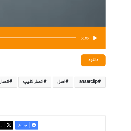
00:00
دانلود
ansarclip
اصل
انصار کلیپ
انصار
فیسبوک
ای