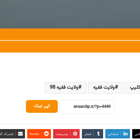
کلیپ
ولایت فقیه
ولایت فقیه 98
کپی لینک
کس
لینکداین
تامبلر
پینتریست
Reddit
اشتراک گذا