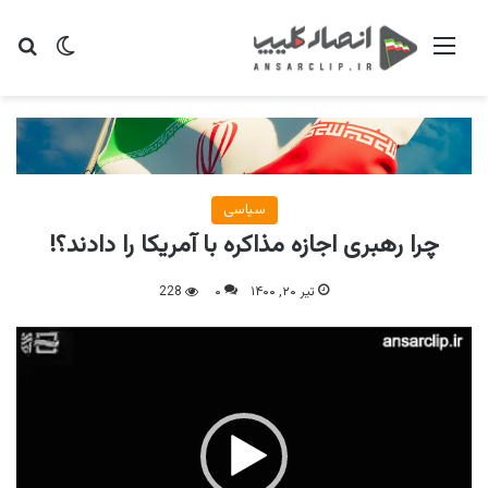
منو
تغییر پو
جس
سیاسی
چرا رهبری اجازه مذاکره با آمریکا را دادند؟!
تیر ۲۰, ۱۴۰۰
۰
228
نمایشگر
ویدیو