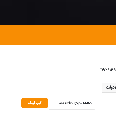
دولت
کپی لینک