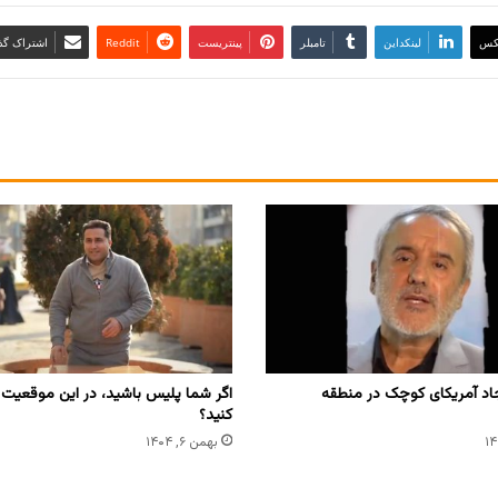
کس
لینکداین
تامبلر
پینتریست
Reddit
اشتراک گذا
د آمریکای کوچک در منطقه
اگر شما پلیس باشید، در این موقعیت
کنید؟
بهمن ۶, ۱۴۰۴