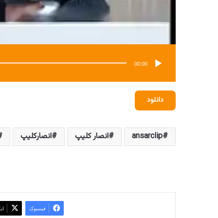
00:00
دانلود
ansarclip
انصار کلیپ
انصارکلیپ
فیسبوک
ای