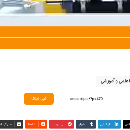
علمی و آموزشی
کپی لینک
کس
لینکداین
تامبلر
پینتریست
Reddit
اشتراک گذا