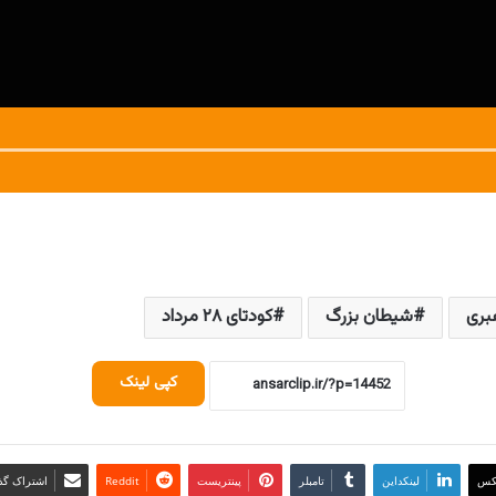
بری
شیطان بزرگ
کودتای ۲۸ مرداد
کپی لینک
کس
لینکداین
تامبلر
پینتریست
Reddit
اشتراک گذا