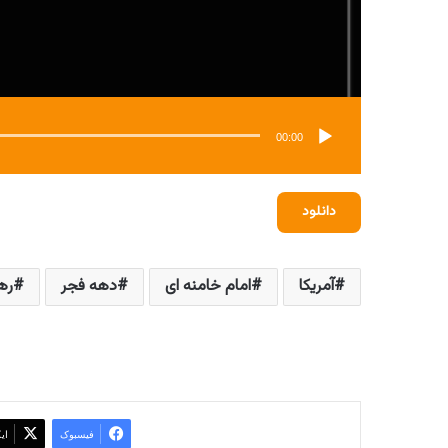
00:00
دانلود
آمریکا
امام خامنه ای
دهه فجر
ره
فیسبوک
ای