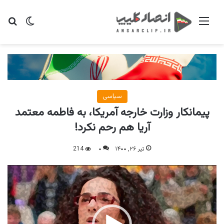
منو
تغییر پو
جس
سیاسی
پیمانکار وزارت خارجه آمریکا، به فاطمه معتمد
آریا هم رحم نکرد!
تیر ۲۶, ۱۴۰۰
۰
214
نمایشگر
ویدیو