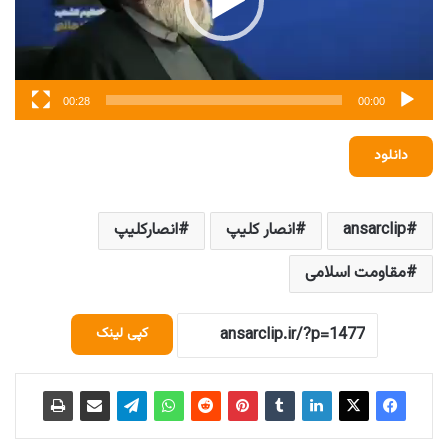
00:28
00:00
دانلود
ansarclip
انصار کلیپ
انصارکلیپ
مقاومت اسلامی
کپی لینک