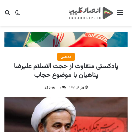
منو
تغییر پو
جس
مذهبی
پادکستی متفاوت از حجت الاسلام علیرضا
پناهیان با موضوع حجاب
آذر ۶, ۱۴۰۱
۰
215
پخش
صو