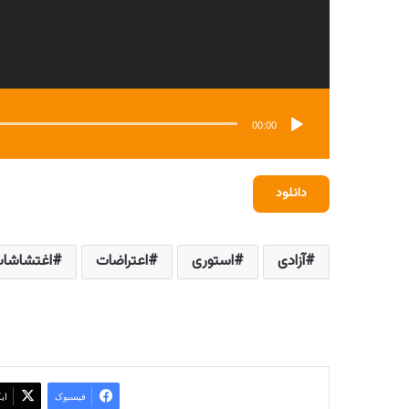
00:00
دانلود
آزادی
استوری
اعتراضات
اغتشاشا
فیسبوک
ای