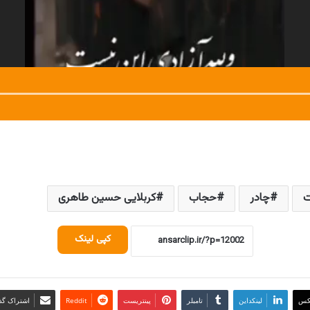
ت
چادر
حجاب
کربلایی حسین طاهری
کپی لینک
کس
لینکداین
تامبلر
پینتریست
Reddit
اشتراک گذا