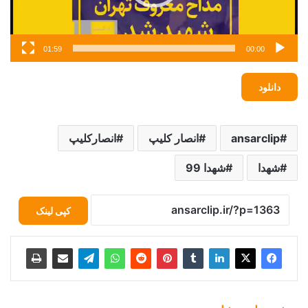
01:59
00:00
دانلود
ansarclip
انصار کلیپ
انصارکلیپ
شهدا
شهدا 99
کپی لینک