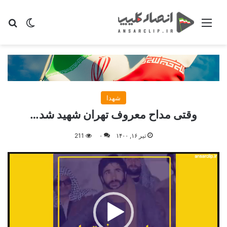
منو
تغییر پو
جس
شهدا
وقتی مداح معروف تهران شهید شد…
تیر ۱۶, ۱۴۰۰
۰
211
نمایشگر
ویدیو