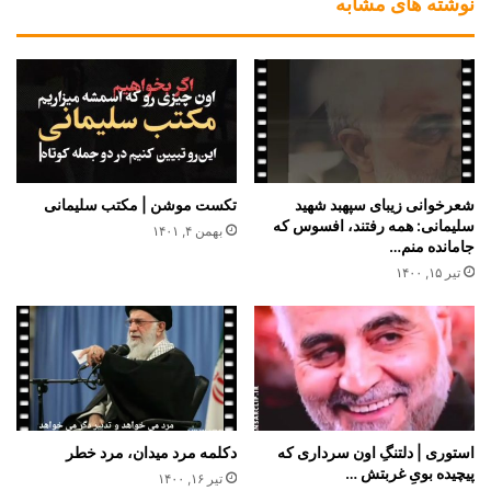
نوشته های مشابه
شعرخوانی زیبای سپهبد شهید
تکست موشن | مکتب سلیمانی
سلیمانی: همه رفتند، افسوس که
بهمن ۴, ۱۴۰۱
جامانده منم…
تیر ۱۵, ۱۴۰۰
استوری | دلتنگِ اون سرداری که
دکلمه مرد میدان، مرد خطر
پیچیده بویِ غربتش …
تیر ۱۶, ۱۴۰۰