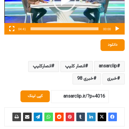
04:41
00:00
دانلود
ansarclip
انصار کلیپ
انصارکلیپ
خبری
خبری 98
کپی لینک