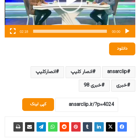
02:18
00:00
دانلود
ansarclip
انصار کلیپ
انصارکلیپ
خبری
خبری 98
کپی لینک