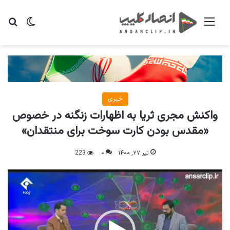
منو
تغییر پو
جس
خبری
واکنش مجری ثریا به اظهارات زنگنه در خصوص
«مقدس بودن کارت سوخت برای منتقدان»
تیر ۲۷, ۱۴۰۰
۰
223
نمایشگر
ویدیو