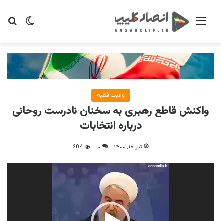
منو
تغییر پو
جس
ولایت فقیه
واکنش قاطع رهبری به سخنان نادرست روحانی
درباره انتخابات
تیر ۱۷, ۱۴۰۰
۰
204
نمایشگر
ویدیو