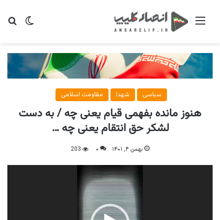
منو
تغییر پو
جس
سیاسی
شهدا
مقاومت اسلامی
هنوز مانده بفهمی قیام یعنی چه / به دست
لشکر حق انتقام یعنی چه …
بهمن ۴, ۱۴۰۱
۰
203
نمایشگر
ویدیو