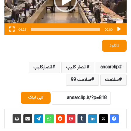
04:18
00:00
دانلود
ansarclip
انصار کلیپ
انصارکلیپ
سلامت
سلامت 99
کپی لینک