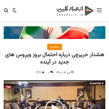
منو
تغییر پو
جس
سلامت
هشدار حریرچی درباره احتمال بروز ویروس های
جدید در آینده
تیر ۱۵, ۱۴۰۰
۰
210
نمایشگر
ویدیو