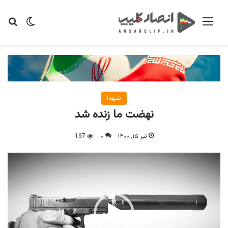
منو
تغییر پو
جس
شهدا
نهضت ما زنده شد‌
تیر ۱۵, ۱۴۰۰
۰
197
نمایشگر
ویدیو