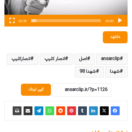
00:38
00:00
دانلود
ansarclip
اصل
انصار کلیپ
انصارکلیپ
شهدا
شهدا 98
کپی لینک