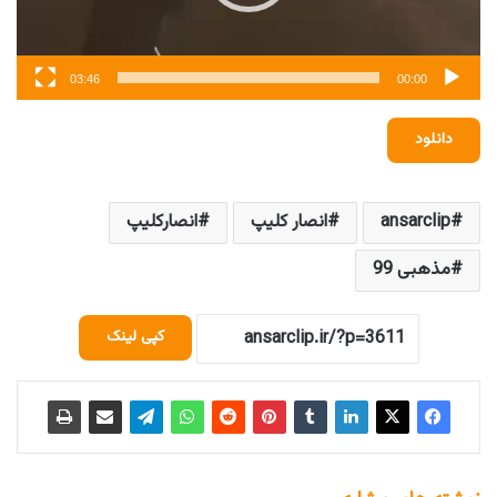
03:46
00:00
دانلود
ansarclip
انصار کلیپ
انصارکلیپ
مذهبی 99
کپی لینک