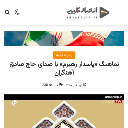
منو
تغییر پو
جس
ولایت فقیه
نماهنگ «پاسدار رهبرم» با صدای حاج صادق
آهنگران
تیر ۱۷, ۱۴۰۰
۰
238
نمایشگر
ویدیو