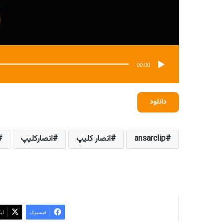
00:00
دانلود
ansarclip
انصار کلیپ
انصارکلیپ
فیسبوک
ای