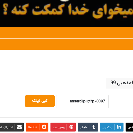
مذهبی 99
کپی لینک
کس
لینکداین
تامبلر
پینتریست
Reddit
اشتراک گذا