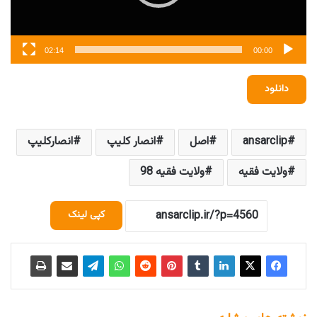
02:14
00:00
دانلود
ansarclip
اصل
انصار کلیپ
انصارکلیپ
ولایت فقیه
ولایت فقیه 98
کپی لینک