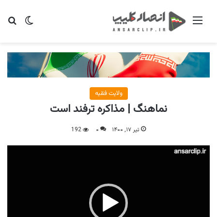
منو
تغییر پو
جس
ولایت فقیه
نماهنگ | مذاکره ترفند است
تیر ۱۷, ۱۴۰۰
۰
192
نمایشگر
ویدیو