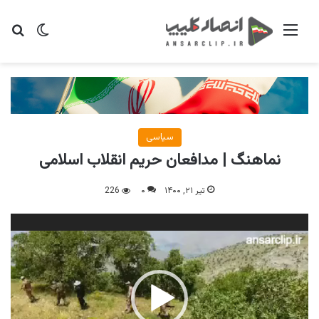
منو
تغییر پو
جس
سیاسی
نماهنگ | مدافعان حریم انقلاب اسلامی
تیر ۲۱, ۱۴۰۰
۰
226
نمایشگر
ویدیو