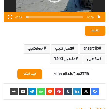
00:59
00:00
دانلود
ansarclip
انصار کلیپ
انصارکلیپ
مذهبی
مذهبی 1400
کپی لینک