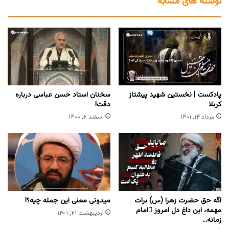
نوشته های مشابه
پادکست | نخستین شهید پیشتاز
سخنان استاد حسن عباسی درباره
کربلا
دقت!
مرداد ۱۴, ۱۴۰۱
اسفند ۲, ۱۴۰۰
اگه حق حضرت زهرا (س) برات
میدونی معنی این جمله چیه؟!
مهمه، این داغ دل امروز ِامام
اردیبهشت ۲۱, ۱۴۰۱
زمانه…