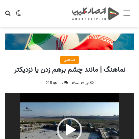
منو
تغییر پو
جس
مذهبی
نماهنگ | مانند چشم برهم زدن یا نزدیکتر
تیر ۱۷, ۱۴۰۰
۰
215
نمایشگر
ویدیو