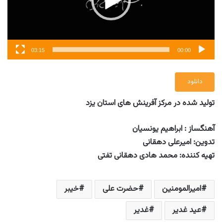
03:15
00:00
دانلود
تولید شده در مرکز آفرینش های استان یزد
آهنگساز : ابراهیم یونسیان
تدوین: امیرعلی دهقانی
تهیه کننده: محمد هادی دهقانی تفتی
امیرالمومنین
حضرت علی
خیبر
عید غدیر
غدیر