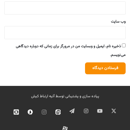
وب‌ سایت
ذخیره نام، ایمیل و وبسایت من در مرورگر برای زمانی که دوباره دیدگاهی
می‌نویسم.
پیاده سازی و پشتیبانی توسط
آتیه ارتباط کیش
ایکس
یوتیوب
اینستاگرام
تلگرام
ایتا
اینستاگرام
سروش
روبیک
02
آپارات