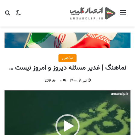
منو
تغییر پو
جس
مذهبی
نماهنگ | غدیر مسئله دیروز و امروز نیست …
تیر ۱۹, ۱۴۰۰
۰
209
نمایشگر
ویدیو