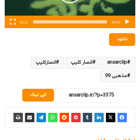
01:17
00:00
دانلود
ansarclip
انصار کلیپ
انصارکلیپ
مذهبی 99
کپی لینک