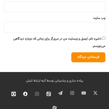
وب‌ سایت
ذخیره نام، ایمیل و وبسایت من در مرورگر برای زمانی که دوباره دیدگاهی
می‌نویسم.
پیاده سازی و پشتیبانی توسط
آتیه ارتباط کیش
ایکس
یوتیوب
اینستاگرام
تلگرام
ایتا
اینستاگرام
سروش
روبیک
02
آپارات