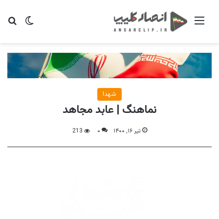
منو
تغییر پو
جس
شهدا
نماهنگ | عابد مجاهد
تیر ۱۶, ۱۴۰۰
۰
213
نمایشگر
ویدیو