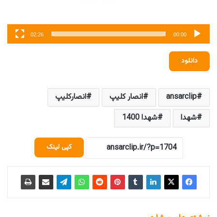
02:26
00:00
دانلود
ansarclip
انصار کلیپ
انصارکلیپ
شهدا
شهدا 1400
کپی لینک