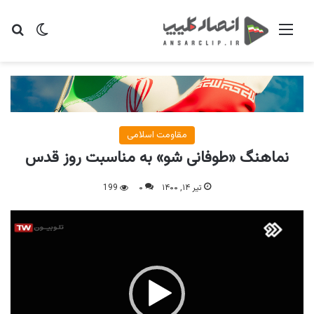
منو
تغییر پو
جس
مقاومت اسلامی
نماهنگ «طوفانی شو» به مناسبت روز قدس
تیر ۱۴, ۱۴۰۰
۰
199
نمایشگر
ویدیو