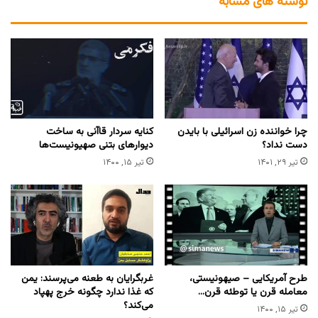
نوشته های مشابه
چرا خواننده زن اسرائیلی با بایدن
کنایه سردار قاآنی به ساخت
دست نداد؟
دیوارهای بتنی صهیونیست‌ها
تیر ۲۹, ۱۴۰۱
تیر ۱۵, ۱۴۰۰
طرح آمریکایی – صیهونیستی،
غربگرایان به طعنه می‌پرسند: یمن
معامله قرن یا توطئه قرن…
که غذا ندارد چگونه خرج پهپاد
می‌کند؟
تیر ۱۵, ۱۴۰۰